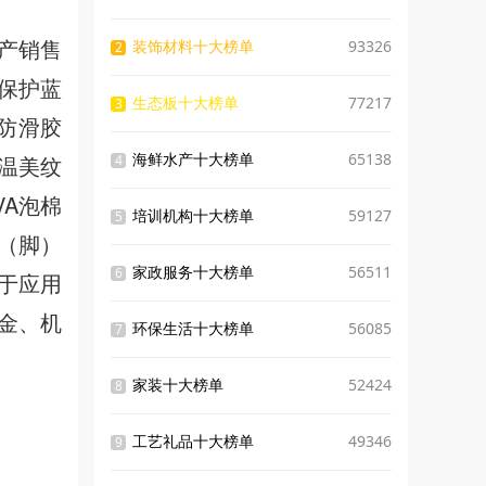
生产销售
装饰材料十大榜单
93326
2
保护蓝
生态板十大榜单
77217
3
防滑胶
海鲜水产十大榜单
65138
高温美纹
4
VA泡棉
培训机构十大榜单
59127
5
胶（脚）
家政服务十大榜单
56511
6
于应用
金、机
环保生活十大榜单
56085
7
家装十大榜单
52424
8
工艺礼品十大榜单
49346
9