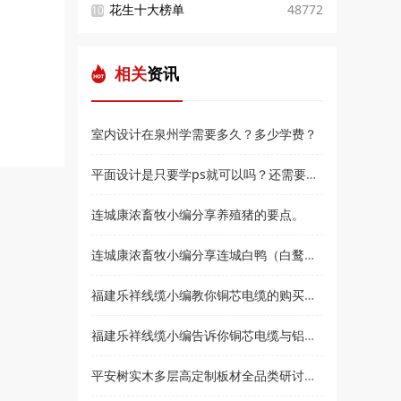
花生十大榜单
48772
10
相关
资讯
室内设计在泉州学需要多久？多少学费？
平面设计是只要学ps就可以吗？还需要学什么？和高新教育小编来了解
连城康浓畜牧小编分享养殖猪的要点。
连城康浓畜牧小编分享连城白鸭（白鹜鸭）简介
福建乐祥线缆小编教你铜芯电缆的购买技巧？
福建乐祥线缆小编告诉你铜芯电缆与铝芯电缆各有什么优点
平安树实木多层高定制板材全品类研讨会暨2021***经销商大会即将盛大召开