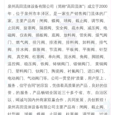
泉州高田流体设备有限公司（简称“高田流体”）成立于2000
年，位于泉州市丰泽区。是一家生产销售阀门流体的厂
家。主要产品有：闸阀、蝶阀、球阀、截止阀、调节阀、
止回阀、旋塞阀、隔膜阀、安全阀、疏水阀、减压阀、电
磁阀、仪表阀、插板阀、底阀、放料阀、管夹阀、煤气阀
门、燃气阀、排污阀、排渣阀、排料阀、卸料阀、排气
阀、排水阀、膨胀阀、节流阀、平板阀、平衡阀、针型
阀、 真空阀、柱塞阀、单向阀、混水阀、角阀、脚踏阀、
温控阀、稳压阀、铁阀、铸钢阀门、锻钢阀门、 黄铜阀
门、塑料阀门、钛阀门、陶瓷阀、衬氟阀门、进口阀门、
电动阀门、气动阀门等。公司一贯坚持“质量，用户至上，
服务，信守合同”的宗旨，凭借着高质量的产品，良好的信
誉，的服务，产品畅销全国近三十多个省、市、自治区
以，竭诚与国内外商家双赢合作，共同发展，共创辉煌！
泉州高田流体设备有限公司主要产品有：闸阀、截止阀、
针型阀、球阀、蝶阀、止回阀、柱塞阀、调节阀、过滤