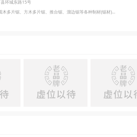
汀县环城东路15号
主营产品：卧式圆木多片锯、立式圆木多片锯、方木多片锯、推台锯、溜边锯等各种制材(锯材)木工机械设备产品