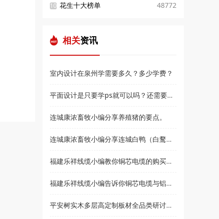
花生十大榜单
48772
10
相关
资讯
室内设计在泉州学需要多久？多少学费？
平面设计是只要学ps就可以吗？还需要学什么？和高新教育小编来了解
连城康浓畜牧小编分享养殖猪的要点。
连城康浓畜牧小编分享连城白鸭（白鹜鸭）简介
福建乐祥线缆小编教你铜芯电缆的购买技巧？
福建乐祥线缆小编告诉你铜芯电缆与铝芯电缆各有什么优点
平安树实木多层高定制板材全品类研讨会暨2021***经销商大会即将盛大召开