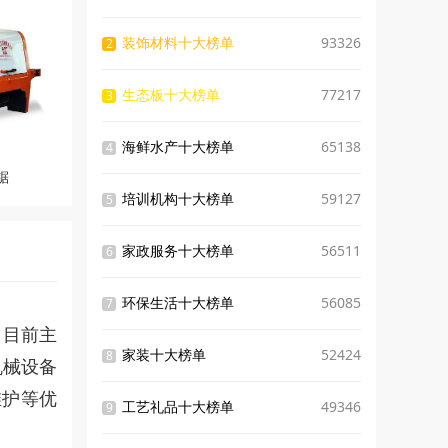
装饰材料十大榜单
93326
2
生态板十大榜单
77217
3
海鲜水产十大榜单
65138
4
锯
培训机构十大榜单
59127
5
家政服务十大榜单
56511
6
环保生活十大榜单
56085
7
司目前主
家装十大榜单
52424
8
机械设备
维护等优
工艺礼品十大榜单
49346
9