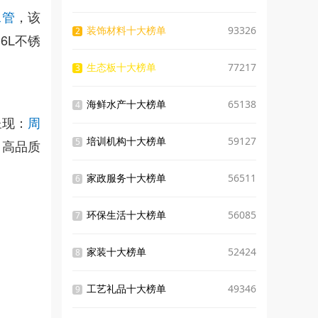
，该
水管
装饰材料十大榜单
93326
2
6L不锈
生态板十大榜单
77217
3
海鲜水产十大榜单
65138
4
呈现：
周
培训机构十大榜单
59127
5
，高品质
家政服务十大榜单
56511
6
环保生活十大榜单
56085
7
家装十大榜单
52424
8
工艺礼品十大榜单
49346
9