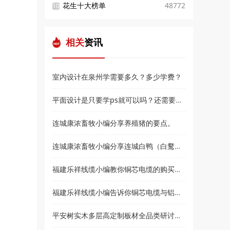
花生十大榜单
48772
10
相关
资讯
室内设计在泉州学需要多久？多少学费？
平面设计是只要学ps就可以吗？还需要学什么？和高新教育小编来了解
连城康浓畜牧小编分享养殖猪的要点。
连城康浓畜牧小编分享连城白鸭（白鹜鸭）简介
福建乐祥线缆小编教你铜芯电缆的购买技巧？
福建乐祥线缆小编告诉你铜芯电缆与铝芯电缆各有什么优点
平安树实木多层高定制板材全品类研讨会暨2021***经销商大会即将盛大召开