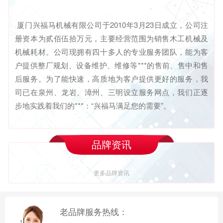
厦门兴福马机械有限公司于2010年3月23日成立，公司注
册资本为贰佰伍拾万元，主要经营范围为销售木工机械及
机械耗材。
公司现拥有四十多人的专业服务团队，能为客
户提供整厂规划、设备维护、维修等***的售前、售中和售
后服务。为了能快速，高质地为客户提供更好的服务，我
司已在泉州、龙岩、漳州、三明设立服务网点，我们正逐
步地实践着我们的***：“兴福马满足您的需要”。
品牌资讯
更多品牌资讯
老品牌服务热线：