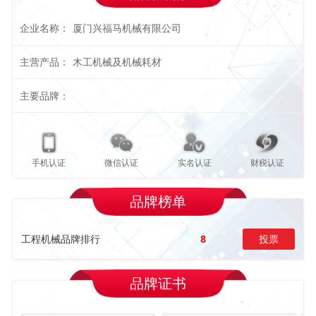
企业名称：
厦门兴福马机械有限公司
主营产品：
木工机械及机械耗材
主要品牌：
手机认证
微信认证
实名认证
财税认证
品牌榜单
工程机械品牌排行
8
投票
品牌证书