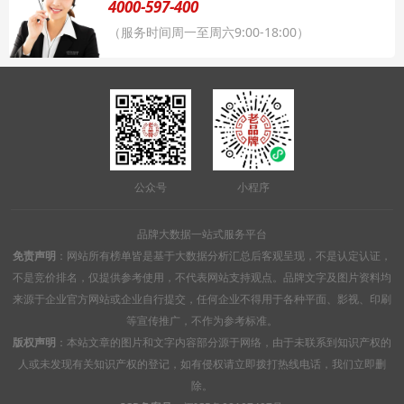
4000-597-400
（服务时间周一至周六9:00-18:00）
公众号
小程序
品牌大数据一站式服务平台
免责声明
：网站所有榜单皆是基于大数据分析汇总后客观呈现，不是认定认证，
不是竞价排名，仅提供参考使用，不代表网站支持观点。品牌文字及图片资料均
来源于企业官方网站或企业自行提交，任何企业不得用于各种平面、影视、印刷
等宣传推广，不作为参考标准。
版权声明
：本站文章的图片和文字内容部分源于网络，由于未联系到知识产权的
人或未发现有关知识产权的登记，如有侵权请立即拨打热线电话，我们立即删
除。