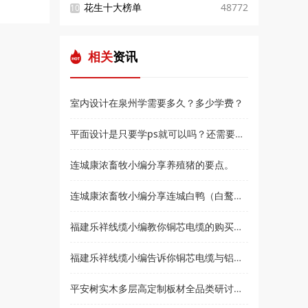
花生十大榜单
48772
10
相关
资讯
室内设计在泉州学需要多久？多少学费？
平面设计是只要学ps就可以吗？还需要学什么？和高新教育小编来了解
连城康浓畜牧小编分享养殖猪的要点。
连城康浓畜牧小编分享连城白鸭（白鹜鸭）简介
福建乐祥线缆小编教你铜芯电缆的购买技巧？
福建乐祥线缆小编告诉你铜芯电缆与铝芯电缆各有什么优点
平安树实木多层高定制板材全品类研讨会暨2021***经销商大会即将盛大召开