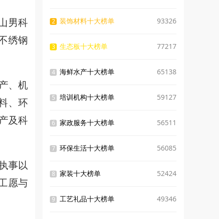
山男科
装饰材料十大榜单
93326
2
不绣钢
生态板十大榜单
77217
3
海鲜水产十大榜单
65138
4
产、机
培训机构十大榜单
59127
5
料、环
产及科
家政服务十大榜单
56511
6
环保生活十大榜单
56085
7
执事以
家装十大榜单
52424
8
工愿与
工艺礼品十大榜单
49346
9