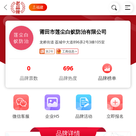
福建
莆田市莲尘白蚁防治有限公司
莲尘白
蚁防治
龙桥街道 荔城中大道896弄2号3梯105室
第2年
工商信息->
0
696
品牌票数
品牌热度
品牌榜单
微信客服
企业H5
品牌活动
立即报名
品牌详情