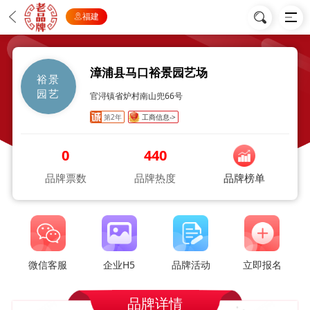
福建
漳浦县马口裕景园艺场
裕景
园艺
官浔镇省炉村南山兜66号
第2年
工商信息->
0
440
品牌票数
品牌热度
品牌榜单
微信客服
企业H5
品牌活动
立即报名
品牌详情