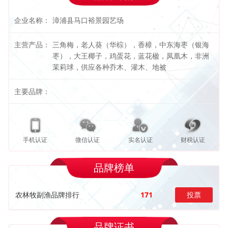
企业名称：
漳浦县马口裕景园艺场
主营产品：
三角梅，老人葵（华棕），香樟，中东海枣（银海
枣），大王椰子，鸡蛋花，蓝花楹，凤凰木，非洲
茉莉球，供应各种乔木、灌木、地被
主要品牌：
手机认证
微信认证
实名认证
财税认证
品牌榜单
农林牧副渔品牌排行
171
投票
品牌证书