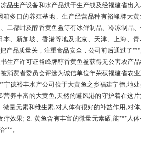
冷冻品生产设备和水产品烘干生产线及经福建省出入
网箱多口的养殖基地。生产经营品种有裕峰牌大黄
鱼、二都蚶及醇香黄鱼鲞等有冰鲜制品、冷冻制品、
日本、新加坡、香港等地及北京、天津、上海、青
把产品质量关，注重食品安全，公司前后通过了***
证书生产许可证裕峰牌醇香黄鱼鲞获得无公害农产品
、被消费者委员会评选为诚信单位年荣获福建省农业
***宁德裕丰水产公司位于大黄鱼之乡福建宁德,地
多营养丰富的大黄鱼,天然的避风港的守护着在这片
质、微量元素和维生素,对人体有很好的补益作用,对
效果; 2. 黄鱼含有丰富的微量元素硒,能***人
***。