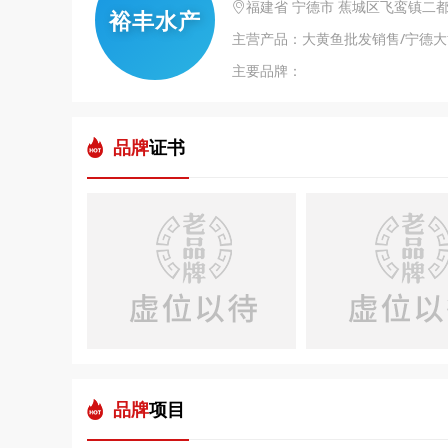
福建省 宁德市 蕉城区飞鸾镇二
裕丰水产
主要品牌：
品牌
证书
品牌
项目