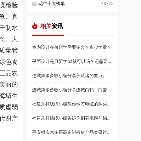
境检验
花生十大榜单
48772
10
鱼、真
相关
资讯
干制水
岛、大
室内设计在泉州学需要多久？多少学费？
质量管
绿色食
平面设计是只要学ps就可以吗？还需要学什么？和高新教育小编来了解
三品农
连城康浓畜牧小编分享养殖猪的要点。
处美丽的
连城康浓畜牧小编分享连城白鸭（白鹜鸭）简介
海域生
福建乐祥线缆小编教你铜芯电缆的购买技巧？
体质虚弱
体代谢产
福建乐祥线缆小编告诉你铜芯电缆与铝芯电缆各有什么优点
平安树实木多层高定制板材全品类研讨会暨2021***经销商大会即将盛大召开