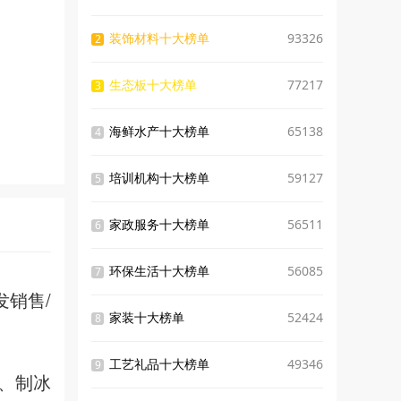
装饰材料十大榜单
93326
2
生态板十大榜单
77217
3
海鲜水产十大榜单
65138
4
培训机构十大榜单
59127
5
家政服务十大榜单
56511
6
环保生活十大榜单
56085
7
销售/
家装十大榜单
52424
8
工艺礼品十大榜单
49346
9
、制冰