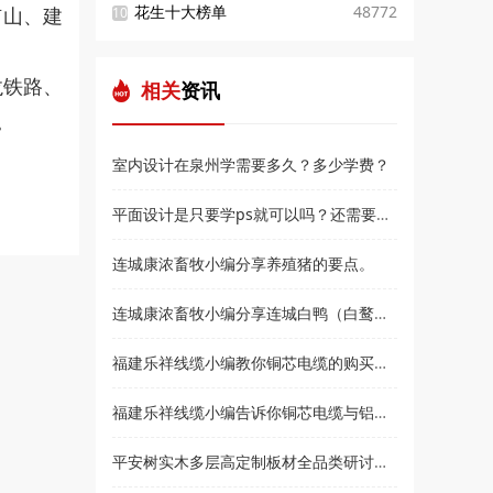
矿山、建
花生十大榜单
48772
10
龙铁路、
相关
资讯
。
室内设计在泉州学需要多久？多少学费？
平面设计是只要学ps就可以吗？还需要学什么？和高新教育小编来了解
连城康浓畜牧小编分享养殖猪的要点。
连城康浓畜牧小编分享连城白鸭（白鹜鸭）简介
福建乐祥线缆小编教你铜芯电缆的购买技巧？
福建乐祥线缆小编告诉你铜芯电缆与铝芯电缆各有什么优点
平安树实木多层高定制板材全品类研讨会暨2021***经销商大会即将盛大召开