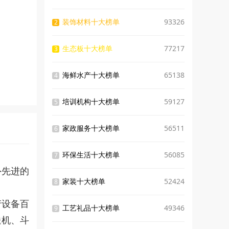
装饰材料十大榜单
93326
2
生态板十大榜单
77217
3
海鲜水产十大榜单
65138
4
培训机构十大榜单
59127
5
家政服务十大榜单
56511
6
环保生活十大榜单
56085
7
外先进的
家装十大榜单
52424
8
产设备百
工艺礼品十大榜单
49346
9
送机、斗