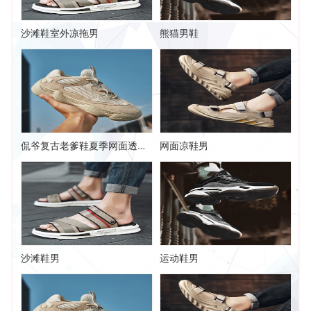
沙滩鞋室外凉拖男
熊猫男鞋
侃爷复古老爹鞋夏季网面透气椰子鞋
网面凉鞋男
沙滩鞋男
运动鞋男