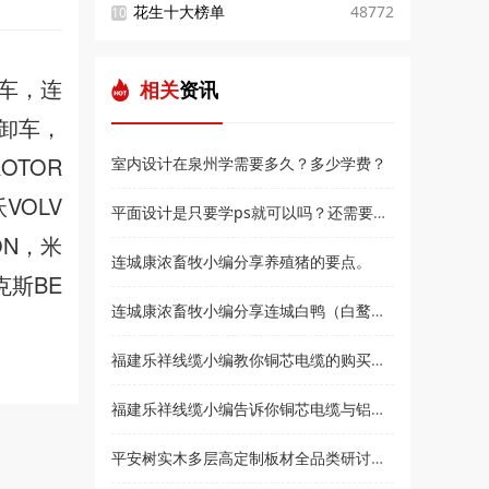
花生十大榜单
48772
10
车，连
相关
资讯
卸车，
OTOR
室内设计在泉州学需要多久？多少学费？
VOLV
平面设计是只要学ps就可以吗？还需要学什么？和高新教育小编来了解
ON，米
连城康浓畜牧小编分享养殖猪的要点。
克斯BE
连城康浓畜牧小编分享连城白鸭（白鹜鸭）简介
福建乐祥线缆小编教你铜芯电缆的购买技巧？
福建乐祥线缆小编告诉你铜芯电缆与铝芯电缆各有什么优点
平安树实木多层高定制板材全品类研讨会暨2021***经销商大会即将盛大召开