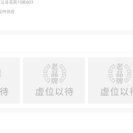
云谷花苑10栋603
配件供应