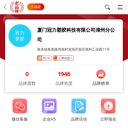
福建
厦门冠力塑胶科技有限公司漳州分公
冠力
塑胶
司
角美镇角嵩路鸿渐村龙池开发区旭利工业园11号
第2年
工商信息->
0
1946
品牌票数
品牌热度
品牌榜单
微信客服
企业H5
品牌活动
立即报名