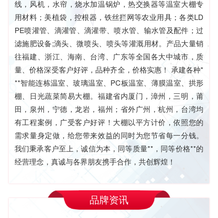
线，风机，水帘，烧水加温锅炉，热交换器等温室大棚专
用材料；美植袋，控根器，铁丝拦网等农业用具；各类LD
PE喷灌管、滴灌管、滴灌带、喷水管、输水管及配件；过
滤施肥设备;滴头、微喷头、喷头等灌溉用材。产品大量销
往福建、浙江、海南、台湾、广东等全国各大中城市，质
量、价格深受客户好评，品种齐全，价格实惠！ 承建各种*
**智能连栋温室、玻璃温室、PC板温室、薄膜温室、拱形
棚、日光蔬菜简易大棚。福建省内厦门，漳州，三明，莆
田，泉州，宁德，龙岩，福州；省外广州，杭州，台湾均
有工程案例，广受客户好评！大棚以平方计价，依照您的
需求量身定做，给您带来效益的同时为您节省每一分钱。
我们秉承客户至上，诚信为本，同等质量**，同等价格**的
经营理念，真诚与各界朋友携手合作，共创辉煌！
品牌资讯