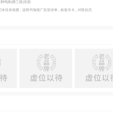
鹤鸣路(横三路)东面
本目录画册 , 说明书海报广告宣传单 , 标签吊卡 , 对联挂历