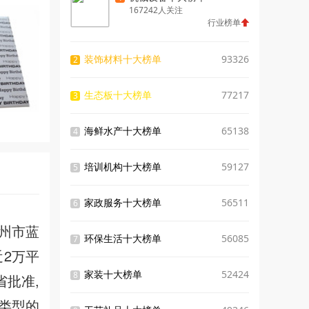
167242人关注
行业榜单
装饰材料十大榜单
93326
2
生态板十大榜单
77217
3
海鲜水产十大榜单
65138
4
培训机构十大榜单
59127
5
家政服务十大榜单
56511
6
州市蓝
环保生活十大榜单
56085
7
近2万平
家装十大榜单
52424
8
省批准,
种类型的