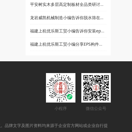
平安树实木多层高定制板材全品类研讨会暨2021***经销商大会即将盛大召开
龙岩威凯机械制造小编告诉你脱水筛在使用时要注意哪些事项
福建上杭优乐斯工贸小编告诉你安装eps线条的注意事项
福建上杭优乐斯工贸小编分享EPS构件的应用领域
小程序
微信公众号
点。品牌文字及图片资料均来源于企业官方网站或企业自行提