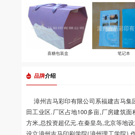
喜糖包装盒
笔记本
品牌
介绍
漳州吉马彩印有限公司系福建吉马集团
田工业区.厂区占地100多亩,厂房建筑面
方米,总投资超亿元.在秦皇岛,北京等地设
设立漳州吉马印刷学院(漳州理工学院),