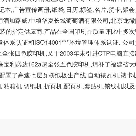
*笔记本,广告宣传画册,纸袋,日历,标签,名片,贺卡,聚
御用酒加路威,中粮华夏长城葡萄酒有限公司,北京龙
装的指定供应商.产品在全国印刷品质量评比中多次
质量体系认证和ISO14001***环境管理体系认证. 公
张四色胶印机,又于2003年末引进CTP电脑直
高宝利必达162a超全张五色胶印机,填补了福建省
配置了高速七层瓦楞纸板生产线,自动裱瓦机,裱卡
机,粘箱机,切纸机,折页机,配页机,套贴机,锁线机以