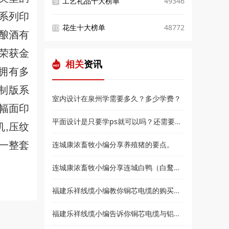
工艺礼品十大榜单
49346
9
会系列印
花生十大榜单
48772
10
徽酿酒有
荣获金
相关
资讯
司拥有多
接制版系
室内设计在泉州学需要多久？多少学费？
大幅面印
平面设计是只要学ps就可以吗？还需要学什么？和高新教育小编来了解
机,压纹
及一整套
连城康浓畜牧小编分享养殖猪的要点。
连城康浓畜牧小编分享连城白鸭（白鹜鸭）简介
福建乐祥线缆小编教你铜芯电缆的购买技巧？
福建乐祥线缆小编告诉你铜芯电缆与铝芯电缆各有什么优点