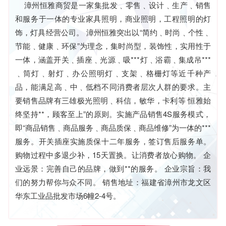
漳州恒雅商贸是一家集批发﹑零售﹑设计﹑生产﹑销售
和服务于一体的专业家具照明，商业照明，工程照明的灯
饰，灯具经营公司。 漳州恒雅突出以“简约﹑时尚﹑个性﹑
节能﹑健康﹑环保”为理念，集时尚型，装饰性，实用性于
一体，涵盖开关﹑插座﹑光源﹑吸***灯﹑浴霸﹑集成吊***
﹑筒灯﹑射灯﹑办公照明灯﹑支架﹑格栅灯等近千种产
品，能满足高﹑中﹑低档不同消费者层次人群的要求。主
要销售品牌有三雄极光照明﹑科信，敏华，卡利等 恒雅始
终坚持**，顾客至上”的原则。实施产品销售4S服务模式，
即“商品销售﹑商品服务﹑商品质保﹑商品维修”为一体的***
服务。开关插座实施质保十二年服务，签订售后服务单。
购物过程中多退少补，15天置换。让消费者放心购物。 企
业远景：完善自己的品牌，做到**的服务。 企业宗旨：我
们的努力帮你与众不同。 销售地址：福建省漳州市龙文区
华东工业品批发市场6幢2-4号。