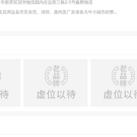
岩市新罗区冠华物流园内左边第三栋2-5号鑫辉物流
主营产品：公司主要进行从龙岩市及其周边县市至东莞、深圳、惠州及广东省各大中小城市的整车、零担、大件货物公路运输