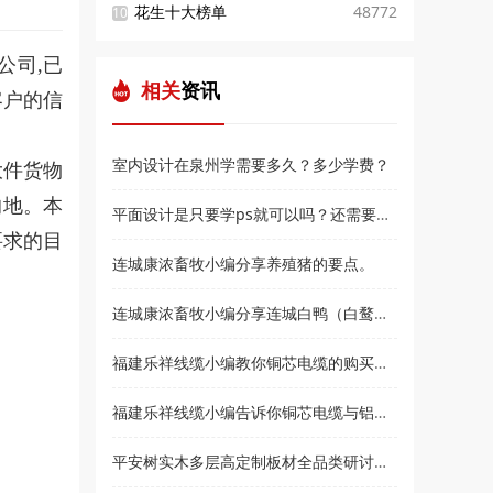
花生十大榜单
48772
10
公司,已
相关
资讯
客户的信
室内设计在泉州学需要多久？多少学费？
大件货物
的地。本
平面设计是只要学ps就可以吗？还需要学什么？和高新教育小编来了解
要求的目
连城康浓畜牧小编分享养殖猪的要点。
连城康浓畜牧小编分享连城白鸭（白鹜鸭）简介
福建乐祥线缆小编教你铜芯电缆的购买技巧？
福建乐祥线缆小编告诉你铜芯电缆与铝芯电缆各有什么优点
平安树实木多层高定制板材全品类研讨会暨2021***经销商大会即将盛大召开