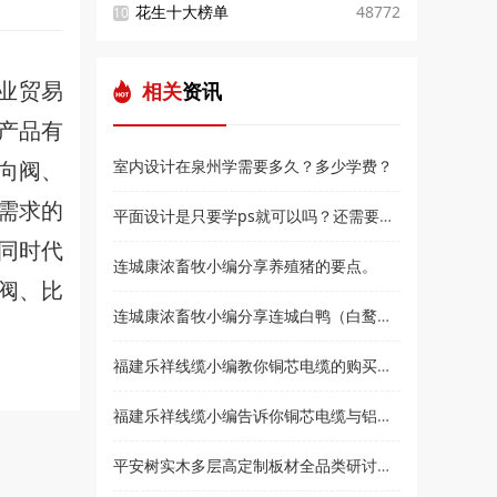
花生十大榜单
48772
10
业贸易
相关
资讯
产品有
向阀、
室内设计在泉州学需要多久？多少学费？
需求的
平面设计是只要学ps就可以吗？还需要学什么？和高新教育小编来了解
同时代
连城康浓畜牧小编分享养殖猪的要点。
阀、比
连城康浓畜牧小编分享连城白鸭（白鹜鸭）简介
福建乐祥线缆小编教你铜芯电缆的购买技巧？
福建乐祥线缆小编告诉你铜芯电缆与铝芯电缆各有什么优点
平安树实木多层高定制板材全品类研讨会暨2021***经销商大会即将盛大召开