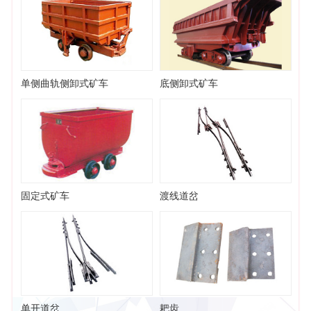
单侧曲轨侧卸式矿车
底侧卸式矿车
固定式矿车
渡线道岔
单开道岔
耙齿