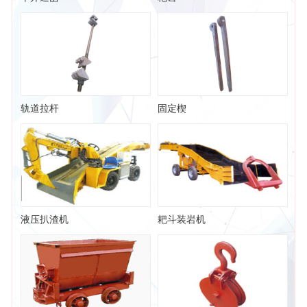
轨道拉杆
固定楔
液压扒渣机
耙斗装岩机