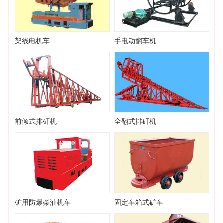
架线电机车
手电动翻车机
前倾式排矸机
全翻式排矸机
矿用防爆柴油机车
固定车箱式矿车