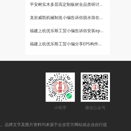
平安树实木多层高定制板材全品类研讨会暨2021***经销商大会即将盛大召开
龙岩威凯机械制造小编告诉你脱水筛在使用时要注意哪些事项
福建上杭优乐斯工贸小编告诉你安装eps线条的注意事项
福建上杭优乐斯工贸小编分享EPS构件的应用领域
小程序
微信公众号
点。品牌文字及图片资料均来源于企业官方网站或企业自行提