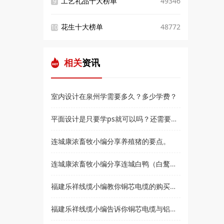
工艺礼品十大榜单
49346
9
花生十大榜单
48772
10
相关
资讯
室内设计在泉州学需要多久？多少学费？
平面设计是只要学ps就可以吗？还需要学什么？和高新教育小编来了解
连城康浓畜牧小编分享养殖猪的要点。
连城康浓畜牧小编分享连城白鸭（白鹜鸭）简介
福建乐祥线缆小编教你铜芯电缆的购买技巧？
福建乐祥线缆小编告诉你铜芯电缆与铝芯电缆各有什么优点