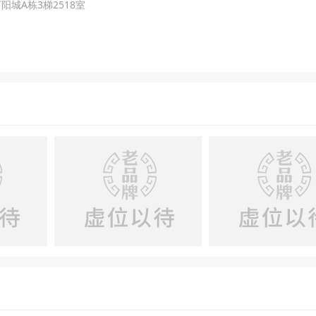
阳城A栋3梯2518室