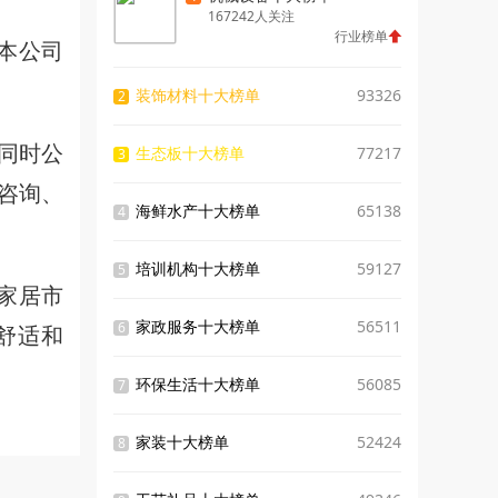
167242人关注
行业榜单
本公司
装饰材料十大榜单
93326
2
同时公
生态板十大榜单
77217
3
咨询、
海鲜水产十大榜单
65138
4
培训机构十大榜单
59127
5
家居市
家政服务十大榜单
56511
“舒适和
6
环保生活十大榜单
56085
7
家装十大榜单
52424
8