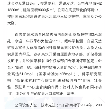
速金沙互通口8km，交通便利、通讯发达。公司占地面积2
1320m²，建筑面积8000多m²。公司在高度绿化的环境中，
按照国家标准建设矿泉水水源地三级防护带、车间及办公
大楼。
白岩矿泉水源自风景秀丽的白岩山脉断裂带103米深
处，水温一年四季都为恒温25℃。经科学检测，白岩天然
矿泉水富含人体所需的14种微量元素和矿物质，水质之优
实属国内罕见。该矿泉水开采由原国家地矿部、矿储委颁
发证书，并经国家和省10个权威部门专家团评审鉴定，命
名为“低钠、锶、偏硅酸型饮用天然矿泉水”，其中偏硅酸含
量高达61.2mg/L（国家标准为≥25mg/L）。科学研究证
明：“低钠水有利***心脏负担;偏硅酸具有***胃病、壮骨
骼，预防和***心血管病的作用；锶对人体也具有同样功
用”。本公司生产的矿泉水口感纯正、清爽。
公司设备齐全，技术先进；“白岩”商标于2004年、200