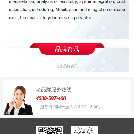
interpretation, analysis of feasibility, systemintegration, cost
calculation, scheduling, Mobilization and integration of resou
rces, the space storydeduces step by step...
品牌资讯
更多品牌资讯
老品牌服务热线：
4000-597-400
（服务时间周一至周六9:00-18:00）