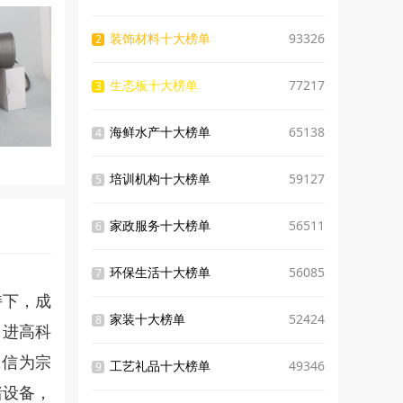
装饰材料十大榜单
93326
2
生态板十大榜单
77217
3
海鲜水产十大榜单
65138
4
培训机构十大榜单
59127
5
家政服务十大榜单
56511
6
环保生活十大榜单
56085
7
持下，成
家装十大榜单
52424
8
引进高科
诚信为宗
工艺礼品十大榜单
49346
9
猪设备，