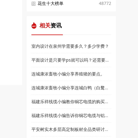
花生十大榜单
48772
10
相关
资讯
室内设计在泉州学需要多久？多少学费？
平面设计是只要学ps就可以吗？还需要学什么？和高新教育小编来了解
连城康浓畜牧小编分享养殖猪的要点。
连城康浓畜牧小编分享连城白鸭（白鹜鸭）简介
福建乐祥线缆小编教你铜芯电缆的购买技巧？
福建乐祥线缆小编告诉你铜芯电缆与铝芯电缆各有什么优点
平安树实木多层高定制板材全品类研讨会暨2021***经销商大会即将盛大召开