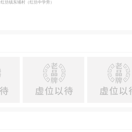
岩红坊镇东埔村（红坊中学旁）