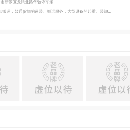
岩市新罗区龙腾北路华驰停车场
主营产品：提供机械设备租赁，装卸搬运，普通货物的吊装、搬运服务，大型设备的起重、装卸服务，建筑工程机械与设备租赁，工程机械维修等服务