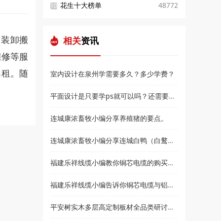
花生十大榜单
48772
10
相关
资讯
，装卸搬
维修等服
出租。随
室内设计在泉州学需要多久？多少学费？
平面设计是只要学ps就可以吗？还需要学什么？和高新教育小编来了解
连城康浓畜牧小编分享养殖猪的要点。
连城康浓畜牧小编分享连城白鸭（白鹜鸭）简介
福建乐祥线缆小编教你铜芯电缆的购买技巧？
福建乐祥线缆小编告诉你铜芯电缆与铝芯电缆各有什么优点
平安树实木多层高定制板材全品类研讨会暨2021***经销商大会即将盛大召开