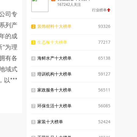
167242人关注
行业榜单
公司专
系列产
装饰材料十大榜单
93326
2
年的成
生态板十大榜单
77217
3
”为理
拥有各
海鲜水产十大榜单
65138
4
地域式
培训机构十大榜单
59127
5
***
家政服务十大榜单
56511
6
环保生活十大榜单
56085
7
家装十大榜单
52424
8