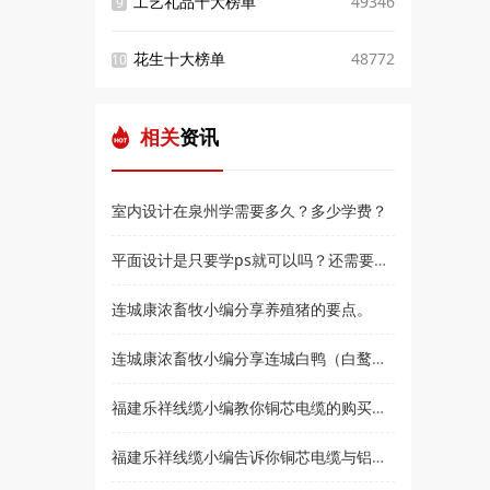
工艺礼品十大榜单
49346
9
花生十大榜单
48772
10
相关
资讯
室内设计在泉州学需要多久？多少学费？
平面设计是只要学ps就可以吗？还需要学什么？和高新教育小编来了解
连城康浓畜牧小编分享养殖猪的要点。
连城康浓畜牧小编分享连城白鸭（白鹜鸭）简介
福建乐祥线缆小编教你铜芯电缆的购买技巧？
福建乐祥线缆小编告诉你铜芯电缆与铝芯电缆各有什么优点