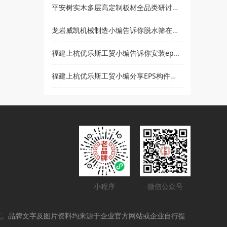
平安树实木多层高定制板材全品类研讨会暨2021***经销商大会即将盛大召开
龙岩威凯机械制造小编告诉你脱水筛在使用时要注意哪些事项
福建上杭优乐斯工贸小编告诉你安装eps线条的注意事项
福建上杭优乐斯工贸小编分享EPS构件的应用领域
小程序
微信公众号
点。品牌文字及图片资料均来源于企业官方网站或企业自行提