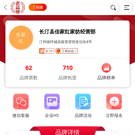
福建
长汀县佳家红家纺经营部
佳家
红
汀州镇环城东路营背宿舍沿街4号
第1年
工商信息->
62
710
品牌票数
品牌热度
品牌榜单
微信客服
企业H5
品牌活动
立即报名
品牌详情