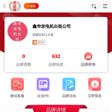
福建
鑫华
鑫华发电机出租公司
发电
机出
高新区长江大道
租
第3年
0
632
品牌票数
品牌热度
品牌榜单
微信客服
企业H5
品牌活动
立即报名
品牌详情