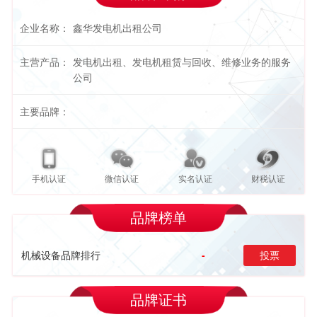
企业名称：
鑫华发电机出租公司
主营产品：
发电机出租、发电机租赁与回收、维修业务的服务
公司
主要品牌：
手机认证
微信认证
实名认证
财税认证
品牌榜单
机械设备品牌排行
-
投票
品牌证书