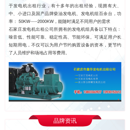
于发电机出租行业，有十多年的出租经验，现拥有大、
中、小进口及国产品牌柴油发电机、发电机组百余台，功
率： 50KW-----2000KW，能随时满足不同用户的需求
石家庄发电机出租公司所拥有的发电机组具备以下特点：
噪音低、性能可靠、稳定性高、节能环保。可满足用户长
短期用电，不仅可以为用户节约购置设备的资本，更节约
了人员维护和场地占用等费用。
品牌资讯