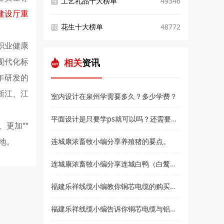
工艺礼品十大榜单
49346
9
建设厅重
花生十大榜单
48772
10
7职业健康
现代化标
相关
资讯
年研发的
浙江、江
室内设计在泉州学需要多久？多少学费？
平面设计是只要学ps就可以吗？还需要学什么？和高新教育小编来了解
更加**
地。
连城康浓畜牧小编分享养殖猪的要点。
连城康浓畜牧小编分享连城白鸭（白鹜鸭）简介
福建乐祥线缆小编教你铜芯电缆的购买技巧？
福建乐祥线缆小编告诉你铜芯电缆与铝芯电缆各有什么优点