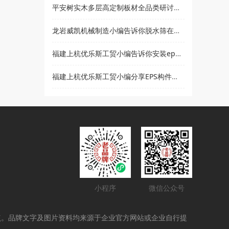
平安树实木多层高定制板材全品类研讨会暨2021***经销商大会即将盛大召开
龙岩威凯机械制造小编告诉你脱水筛在使用时要注意哪些事项
福建上杭优乐斯工贸小编告诉你安装eps线条的注意事项
福建上杭优乐斯工贸小编分享EPS构件的应用领域
小程序
微信公众号
点。品牌文字及图片资料均来源于企业官方网站或企业自行提