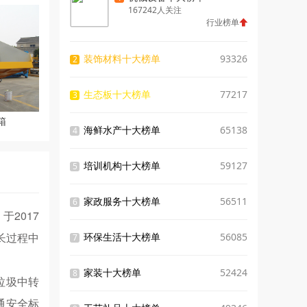
167242人关注
行业榜单
装饰材料十大榜单
93326
2
生态板十大榜单
77217
3
箱
海鲜水产十大榜单
65138
4
培训机构十大榜单
59127
5
家政服务十大榜单
56511
6
2017
长过程中
环保生活十大榜单
56085
7
家装十大榜单
52424
8
垃圾中转
通安全标