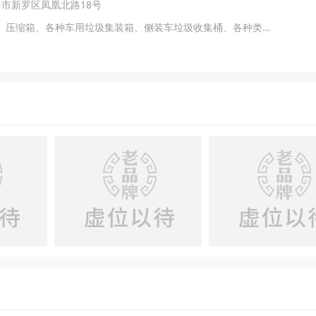
岩市新罗区凤凰北路18号
主营产品：垃圾中转站的压缩设备、压缩箱、各种车用垃圾集装箱、侧装车垃圾收集桶、各种类型垃圾中转站起重机、垃圾转运车、交通安全标志、指示牌、太阳能警示灯等产品。