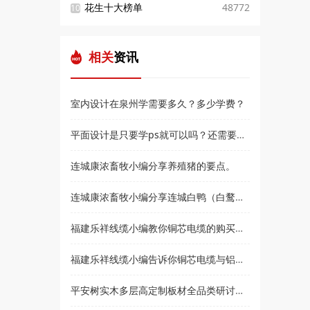
花生十大榜单
48772
10
相关
资讯
室内设计在泉州学需要多久？多少学费？
平面设计是只要学ps就可以吗？还需要学什么？和高新教育小编来了解
连城康浓畜牧小编分享养殖猪的要点。
连城康浓畜牧小编分享连城白鸭（白鹜鸭）简介
福建乐祥线缆小编教你铜芯电缆的购买技巧？
福建乐祥线缆小编告诉你铜芯电缆与铝芯电缆各有什么优点
平安树实木多层高定制板材全品类研讨会暨2021***经销商大会即将盛大召开