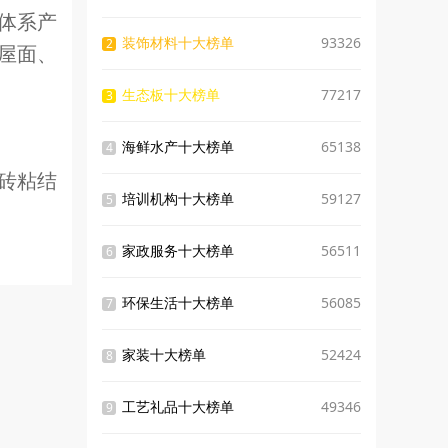
体系产
装饰材料十大榜单
93326
2
屋面、
生态板十大榜单
77217
3
海鲜水产十大榜单
65138
4
砖粘结
培训机构十大榜单
59127
5
家政服务十大榜单
56511
6
环保生活十大榜单
56085
7
家装十大榜单
52424
8
工艺礼品十大榜单
49346
9