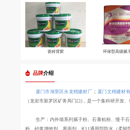
瓷砖背胶
环保型高级腻
品牌
介绍
；
厦门市湖里区永龙栩建材厂
厦门文栩建材
（龙岩市新罗区矿务局门口)，是一个集科研开发
生产：
内外墙系列腻子粉、石膏粘粉、慢干石膏
粉、砂浆增效剂、界面剂、K11通用型防水（柔韧