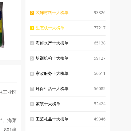
装饰材料十大榜单
93326
2
生态板十大榜单
77217
3
海鲜水产十大榜单
65138
4
培训机构十大榜单
59127
5
家政服务十大榜单
56511
6
环保生活十大榜单
56085
7
林工业区
家装十大榜单
52424
8
工艺礼品十大榜单
49346
*、海菜
9
801建