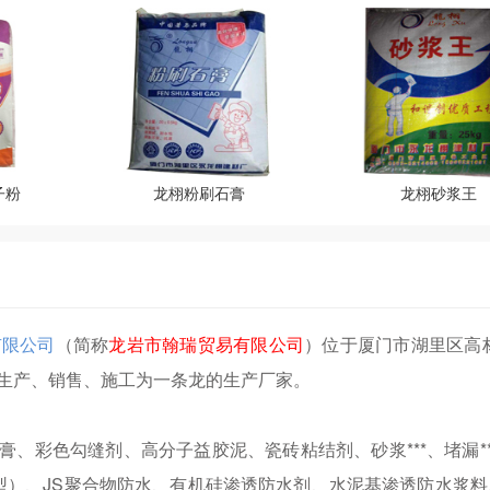
子粉
龙栩粉刷石膏
龙栩砂浆王
有限公司
（简称
龙岩市翰瑞贸易有限公司
）位于厦门市湖里区高
、生产、销售、施工为一条龙的生产厂家。
、彩色勾缝剂、高分子益胶泥、瓷砖粘结剂、砂浆***、堵漏**
型）、JS聚合物防水、有机硅渗透防水剂、水泥基渗透防水浆料、