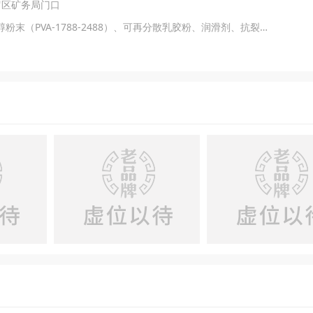
罗区矿务局门口
主营产品：经销：纤维素、聚已烯醇粉末（PVA-1788-2488）、可再分散乳胶粉、润滑剂、抗裂纤维、木质纤维、聚丙烯冼胺、聚已烯醇颗粒（1799-2699）、颜料（铁红、黄、绿、蓝）、防腐剂、消泡剂、渗透剂、片碱、灰钙粉、重钙粉、滑石粉、白水泥、石膏粉。