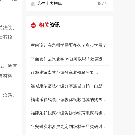
花生十大榜单
48772
10
相关
资讯
烯冼胺、
滑石粉、
室内设计在泉州学需要多久？多少学费？
平面设计是只要学ps就可以吗？还需要学什么？和高新教育小编来了解
成。所有
连城康浓畜牧小编分享养殖猪的要点。
饰材料。
连城康浓畜牧小编分享连城白鸭（白鹜鸭）简介
、洽谈、
福建乐祥线缆小编教你铜芯电缆的购买技巧？
福建乐祥线缆小编告诉你铜芯电缆与铝芯电缆各有什么优点
平安树实木多层高定制板材全品类研讨会暨2021***经销商大会即将盛大召开