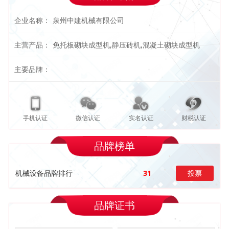
企业名称：
泉州中建机械有限公司
主营产品：
免托板砌块成型机,静压砖机,混凝土砌块成型机
主要品牌：
手机认证
微信认证
实名认证
财税认证
品牌榜单
机械设备品牌排行
31
投票
品牌证书