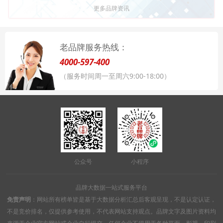
更多品牌资讯
老品牌服务热线：
4000-597-400
（服务时间周一至周六9:00-18:00）
公众号
小程序
品牌大数据一站式服务平台
免责声明
：网站所有榜单皆是基于大数据分析汇总后客观呈现，不是认定认证，
不是竞价排名，仅提供参考使用，不代表网站支持观点。品牌文字及图片资料均