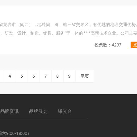
建省龙岩市（闽西），地处闽、粤、赣三省交界区，有优越的地理交通优势
、研发、设计、制造、销售、服务”于一体的***高新技术企业。公司主
防爆盒、防火毯（防火包覆片）、电缆桥架（槽盒）、防火板、管道封堵器、排水
投票数：
4237
司产品销售区域覆盖全国各地，服务于国家电网、南方电网和电力三产公
量上层、价格合理、优质服务、运行可靠等特点赢得了客户的信赖。​华能
B/T24001环境管理体系，GB/T28001职业健康安全管理体系等三大体系、
的管理体系落地实施。公司运用科学的管理、先进的检测手段来保证产品质
4
5
6
7
8
9
尾页
司，华能始终把技术创新研发作为公司的立身之本，人才是华能发展的核
及外聘专家组成的公司专家委员会，为产品研发提供***的技术支持。​华
合作共赢”核心价值观，全力打造一个行业地位领头、竞争优势显著、企业
业，为行业的美好明天奋勇向前！我们在努力为客户提供安全可靠的产品
品牌资讯
品牌展会
曝光台
动的承担社会责任。
:00-18:00）