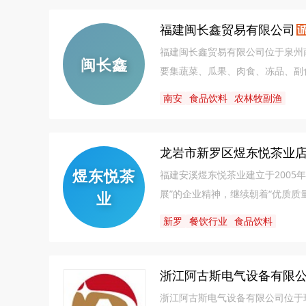
福建闽长鑫贸易有限公司
福建闽长鑫贸易有限公司位于泉州
闽长鑫
要集蔬菜、瓜果、肉食、冻品、副
业改革、创新、发展，努力实现企
南安
食品饮料
农林牧副渔
龙岩市新罗区煜东悦茶业
煜东悦茶
福建安溪煜东悦茶业建立于2005
展”的企业精神，继续朝着“优质质
业
新罗
餐饮行业
食品饮料
浙江阿古斯电气设备有限
浙江阿古斯电气设备有限公司位于