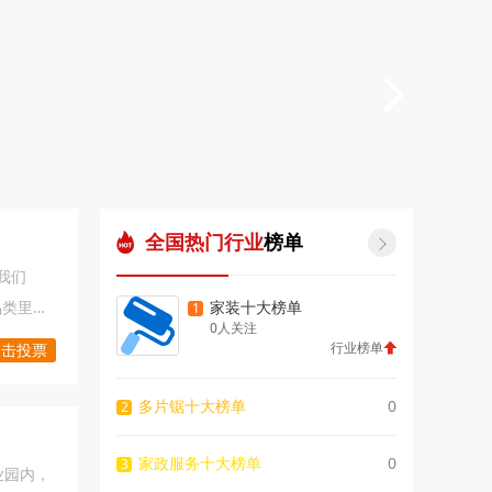
全国热门行业
榜单

我们
品类里程
家装十大榜单
1
0人关注
认可。一
行业榜单
点击投票
多片锯十大榜单
0
2
家政服务十大榜单
0
3
业园内，