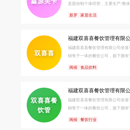
鑫源美卡
是股份制个体经营，主要生产:整体橱
柜，办公柜等全屋定制家居系列产
新罗
家居生活
企业愿景。
福建双喜喜餐饮管理有限
福建双喜喜餐饮管理有限公司坐落
双喜喜
销售于一体的餐饮公司，旗下拥有“
泉州一家名叫“一品汤”的乡间小店
闽侯
食品饮料
具盛名。「惯品牛肉」现系一家专
多家门店，主打鲜嫩爽滑的泉州牛
味与料理技艺，结合现代标准化的
福建双喜喜餐饮管理有限
公司依托互联网品牌营销经验，顺
双喜喜餐
福建双喜喜餐饮管理有限公司坐落
发技术，带来优质用户体验。秉承“
销售于一体的餐饮公司，旗下拥有“
饮管
营理念，立志做优质连锁品牌***
泉州一家名叫“一品汤”的乡间小店
闽侯
餐饮行业
具盛名。