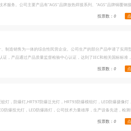
术服务。公司主要产品有"AGS"品牌放热焊接系列、"AGS"品牌铜覆钢
接地引出装置、石墨降阻材料、电解离子接地极、避雷针等，公司秉承"
投票数：
0
坚持以"*产品、*服务"的经营宗旨，立足于高起点，关注新产品、新技
极与国内科研院所和高校密切合作。
计、制造销售为一体的综合性民营企业。公司生产的部分产品申请了实用
体系认证，产品通过产品质量监督检验中心认证，达到了IEC和相关国标标准
小型控制变压器和新型三相干式变压器、40KV级以下油浸式电力变压器
投票数：
0
路馈线调压器）、KSG矿用一般型干式变压器、组合式箱式变压器（美式
站、高低压开关柜等输配电设备，产品广泛应用于电力、铁路、矿业等领
理，坚持“以质量为中心”，凭借着完备的检测设备和严密的检测手段，产
用户的认可，产品远销东南亚、中东、非洲等多个地区。
灯，防爆灯,HRT97防爆泛光灯，HRT93防爆模组灯，LED防爆摄像灯，
，LED防爆投光灯，LED防爆路灯，公司技术力量雄厚，生产设备先进，检
格按照ISO9001质量管理体系认证执行，公司努力提倡科技导航、质量
投票数：
0
重点工程客户的充分肯定和赞赏。