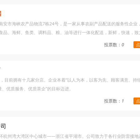
南安市海峡农产品物流7栋24号，是一家从事农副产品配送的服务性企业
食品、海鲜、鱼类、调料品、粮、油等进行一体化配送，新鲜，快速，致
业和客户的共赢发展。
投票数：
0
店
年，目前拥有十几家分店。企业本着“以人为本，以客为先、顾客满意、持
量、优质服务、优质茶企”的目标迈进。
投票数：
1
公司
环杭州湾大湾区中心城市——浙江省平湖市。公司致力于各行业防雷接地