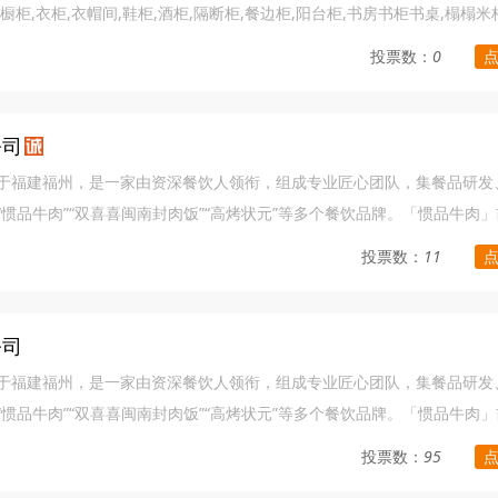
柜,衣柜,衣帽间,鞋柜,酒柜,隔断柜,餐边柜,阳台柜,书房书柜书桌,榻榻
品为主体。做百姓喜欢的产品，做客户认可的企业，是鑫源美卡人为梦想
投票数：
0
公司
于福建福州，是一家由资深餐饮人领衔，组成专业匠心团队，集餐品研发
惯品牛肉”“双喜喜闽南封肉饭”“高烤状元”等多个餐饮品牌。「惯品牛肉
，老板祖辈传承“泉州手打牛肉羹”制作技艺，店里的牛肉餐品地道美味，
投票数：
11
注高品质泉州特色美食的连锁餐饮品牌，在泉州、厦门、漳州、福州一带
肉羹、牛排汤、牛丸汤等地道特色闽南小吃。「惯品牛肉」坚持传承闽南
管理模式、严格卫生标准、贴心细致的服务，只为让消费者每一口都吃得
公司
应餐饮的行业趋势，运用短平快的连锁模式，精准定位主餐市场，利用成
于福建福州，是一家由资深餐饮人领衔，组成专业匠心团队，集餐品研发
好的管理，好的服务，好的品质”为经营宗旨，以“传播闽南牛肉汤美食文
惯品牛肉”“双喜喜闽南封肉饭”“高烤状元”等多个餐饮品牌。「惯品牛肉
！
，老板祖辈传承“泉州手打牛肉羹”制作技艺，店里的牛肉餐品地道美味，
投票数：
95