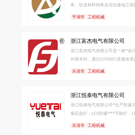
售、轨道材料销售及综合接地工程技
系列、杂散电流连接端子、非磁性
平湖市
工程机械
结、严谨、创新"的理念和价值观，
进国外先进产品和技术的同时，积
浙江富杰电气有限公司
浙江富杰电气有限公司是一家*设
外观专利，通过ISO9001质量
得CE认证等证书。公司主要生产大
乐清市
工程机械
干式变压器、高压线路稳压器（线
欧式箱变变，光伏、风能箱式变电
直以来公司严格执行质量标准化管
浙江悦泰电气有限公司
效稳定可靠，深受电力部门与广大
浙江悦泰电气有限公司*生产防爆灭蚊
爆应急灯，LED防爆***节能灯
密，有完善的售后服务保障体系，严
乐清市
工程机械
诚信创业、品牌兴业，受到国内外