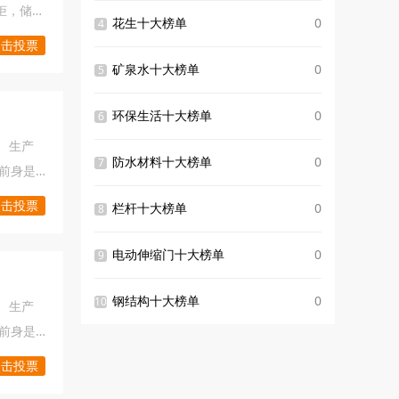
米柜，储物
花生十大榜单
0
4
努力的
点击投票
矿泉水十大榜单
0
5
环保生活十大榜单
0
6
、生产
防水材料十大榜单
0
7
」前身是
在当地颇
点击投票
栏杆十大榜单
0
8
拥有十
古早风
电动伸缩门十大榜单
0
9
放心。
熟的研
钢结构十大榜单
0
10
、生产
化”为经
」前身是
在当地颇
点击投票