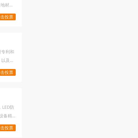
接地材料
和谐、团
点击投票
术，在引
型专利和
，以及取
、节能型
点击投票
箱变）、
域。一
品质量长
LED防
测设备精
为本、
点击投票