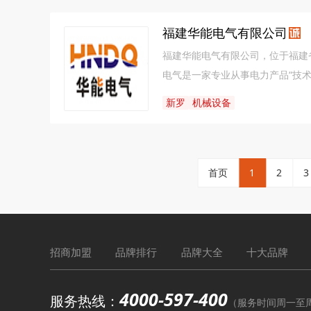
福建华能电气有限公司
​福建华能电气有限公司，位于福
电气是一家专业从事电力产品“技术
10kV～220kV电缆中间接头
新罗
机械设备
器、光缆接头盒、隔离开关等。公
户，近年来，华能电气的产品以质
过GB/T19001质量管理体系，G
了知识产权管理体系认证，推进新
首页
1
2
3
华能电气是一家追求技术创新的公
力。公司建立了一个由我公司内部
始终恪守“艰苦奋斗、务实有效、
明、社会尊重、员工自豪的优质企
招商加盟
品牌排行
品牌大全
十大品牌
服务同时，未来还会继续积***主
4000-597-400
服务热线：
（服务时间周一至周六9