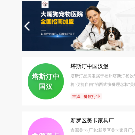
塔斯汀中国汉堡
塔斯汀中
塔斯汀品牌隶属于福州塔斯汀餐饮
将“便捷自由”的西式快餐理念和“
国汉
碑。塔斯汀专研特色产品体系，实现
丰泽
餐饮行业
举改变汉堡领域固有格局，***
新罗区美卡家具厂
鑫源美卡(厂名:新罗区美卡家具厂