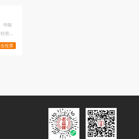
。华能
要经营
型***
点击投票
司的客
电气通
同时融合
量。​
心驱动
能电气将
特色鲜
和品质