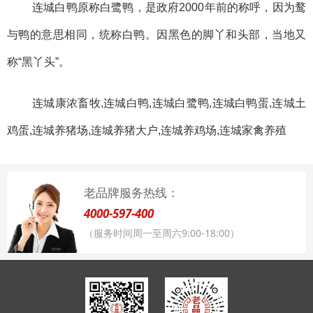
连城白鸭
原称
白鹭鸭
，是政府2000年前的称呼，因为鹜
与鸭的意思相同，统称白鸭。因黑色的脚丫和头部，当地又
称“黑丫头”。
连城康浓畜牧
,
连城白鸭,连城白鹭鸭,连城白鸭蛋,连城土
鸡蛋,连城养猪场,连城养猪大户,连城养鸡场,连城家禽养殖
老品牌服务热线：
4000-597-400
（服务时间周一至周六9:00-18:00）