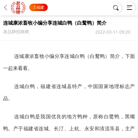
福建
连城康浓畜牧小编分享连城白鸭（白鹜鸭）简介
老品牌招商网
2022-03-11 09:20
连城康浓畜牧
小编分享连城白鸭（白鹜鸭）简介，下面
一起来看看。
连城白鸭
，福建省连城县特产，中国国家地理标志产
品。
连城白鸭
是我国优良的地方鸭种，原称
白鹭鸭
，黑嘴
鸭。产于福建省连城、长汀、上杭、永安和清流等县，主产