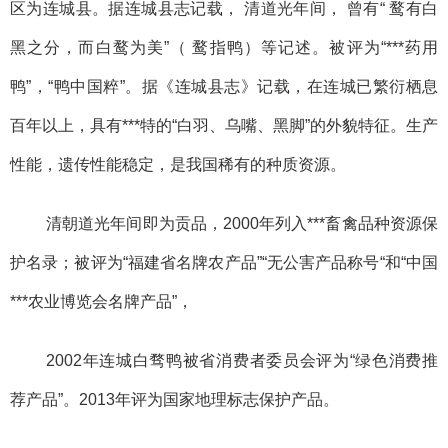
区为连城县。据连城县志记载， 清道光年间， 曾有“ 鹜有白
黑之分，而白鹜为美”（ 鹜指鸭）等记述。被评为“***药用
鸭”，“鸭中国粹”。据《连城县志》记载，在连城已繁衍栖息
百年以上，具有***特的“白羽、乌嘴、黑脚”的外貌特征。生产
性能，遗传性能稳定，是我国稀有的种质资源。
清朝道光年间即为贡品，2000年列入***畜禽品种资源保
护名录；被评为“福建省名牌农产品”“无公害产品称号“和“中国
***农业博览会名牌产品”，
2002年连城白骛鸭被省消费者委员会评为“绿色消费推
荐产品”。2013年评为国家地理标志保护产品。