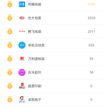
邦顺纸箱
3320
2
光大包装
2533
3
腾飞纸箱
2511
4
卓屹活动房
633
5
卓屹
万利源纸箱
95
6
吉马彩
吉马彩印
56
7
印
题墨印刷
0
8
卓凯电子
0
9