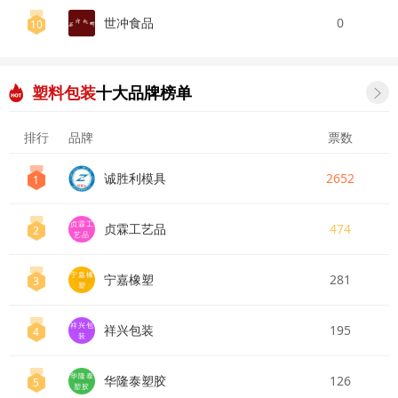
世冲食品
0
10
塑料包装
十大品牌榜单

排行
品牌
票数
诚胜利模具
2652
1
贞霖工
贞霖工艺品
474
2
艺品
宁嘉橡
宁嘉橡塑
281
3
塑
祥兴包
祥兴包装
195
4
装
华隆泰
华隆泰塑胶
126
5
塑胶