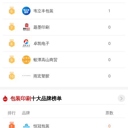
韦立丰包装
1
6
题墨印刷
0
7
卓凯电子
0
8
蛟潭高
蛟潭高山商贸
0
9
山商贸
雨宏塑胶
0
10
包装印刷
十大品牌榜单

排行
品牌
票数
恒冠包装
0
1