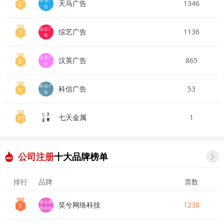
天马广
天马广告
1346
6
告
综艺广
综艺广告
1136
7
告
汉英广
汉英广告
865
8
告
科信广
科信广告
53
9
告
七天金属
1
10
公司注册
十大品牌榜单

排行
品牌
票数
笑兮网
笑兮网络科技
1238
1
络科技