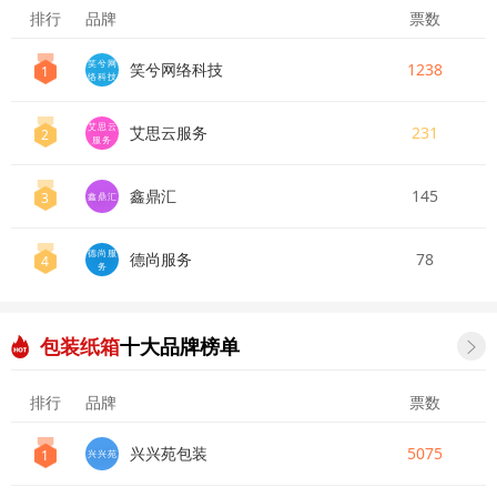
排行
品牌
票数
笑兮网
笑兮网络科技
1238
1
络科技
艾思云
艾思云服务
231
2
服务
鑫鼎汇
145
3
鑫鼎汇
德尚服
德尚服务
78
4
务
包装纸箱
十大品牌榜单

排行
品牌
票数
兴兴苑包装
5075
1
兴兴苑