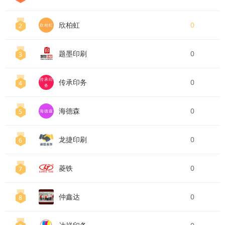
欣柏虹
0
2
欣柏虹
题墨印刷
0
3
传承印
传承印务
0
4
务
海德森
0
5
海德森
龙捷印刷
0
6
菱铁
0
7
仲鑫达
0
8