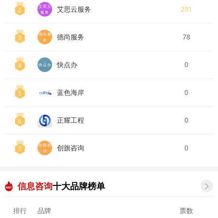
艾思云
艾思云服务
231
2
服务
德尚服
德尚服务
78
3
务
快点办
0
4
快点办
蓝色海岸
0
5
正耀工程
0
6
创旗咨
创旗咨询
0
7
询
信息咨询
十大品牌榜单

排行
品牌
票数