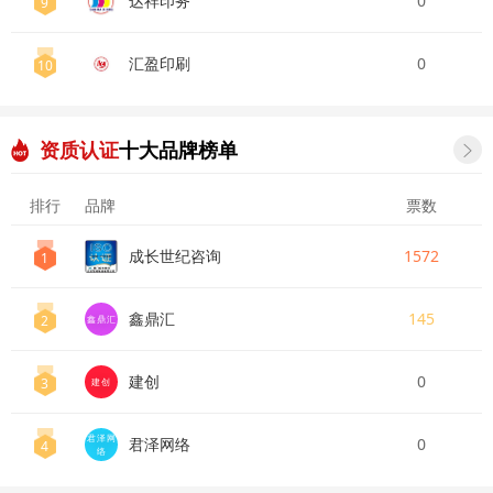
达祥印务
0
9
汇盈印刷
0
10
资质认证
十大品牌榜单

排行
品牌
票数
成长世纪咨询
1572
1
鑫鼎汇
145
2
鑫鼎汇
建创
0
3
建创
君泽网
君泽网络
0
4
络