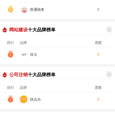
胜通税务
0
3
网站建设
十大品牌榜单

排行
品牌
票数
珍云
0
1
公司注销
十大品牌榜单

排行
品牌
票数
快点办
0
1
快点办