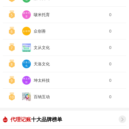
啵米托
啵米托育
0
5
育
众创善
0
6
众创善
文从文化
0
7
天洛文
天洛文化
0
8
化
坤太科
坤太科技
0
9
技
百纳互动
0
10
代理记账
十大品牌榜单
