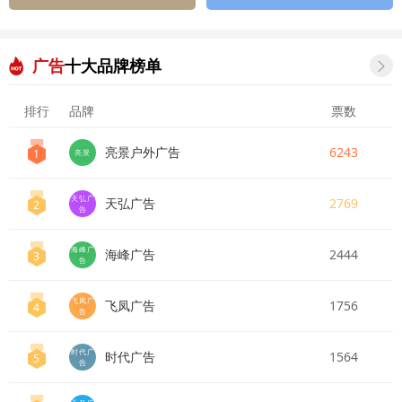
广告
十大品牌榜单

排行
品牌
票数
亮景户外广告
6243
1
亮景
天弘广
天弘广告
2769
2
告
海峰广
海峰广告
2444
3
告
飞凤广
飞凤广告
1756
4
告
时代广
时代广告
1564
5
告