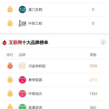
厦门文鹤
0
9
中胜工程
0
10
互联网
十大品牌榜单

排行
品牌
票数
川金布科技
7235
1
桦坤贸
桦坤贸易
2310
2
易
中商动
中商动力
1323
3
力
嘉通咨
嘉通咨询
862
4
询