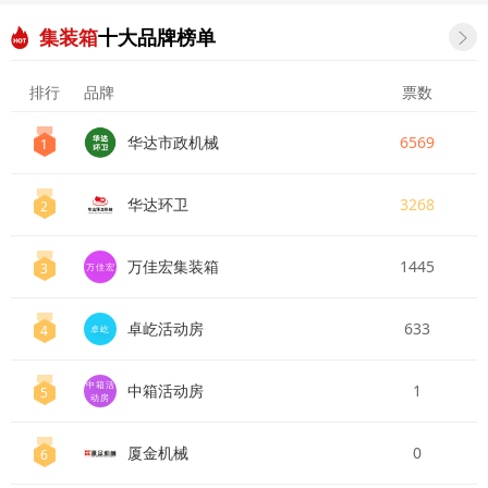
集装箱
十大品牌榜单

排行
品牌
票数
华达市政机械
6569
1
华达环卫
3268
2
万佳宏集装箱
1445
3
万佳宏
卓屹活动房
633
4
卓屹
中箱活
中箱活动房
1
5
动房
厦金机械
0
6