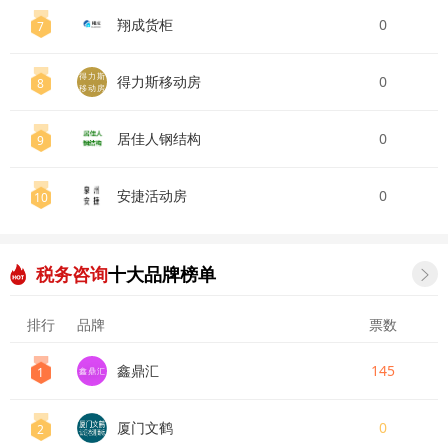
翔成货柜
0
7
得力斯
得力斯移动房
0
8
移动房
居佳人钢结构
0
9
安捷活动房
0
10
税务咨询
十大品牌榜单

排行
品牌
票数
鑫鼎汇
145
1
鑫鼎汇
厦门文鹤
0
2