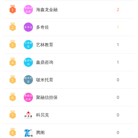
海鑫龙
海鑫龙金融
2
1
金融
多奇佐
1
2
多奇佐
艺林教
艺林教育
1
3
育
鑫鼎咨
鑫鼎咨询
1
4
询
啵米托
啵米托育
0
5
育
聚融信
聚融信担保
0
6
担保
科贝克
0
7
腾阐
0
8