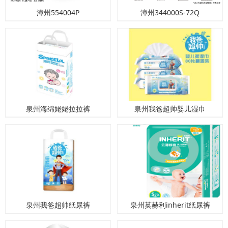
漳州554004P
漳州344000S-72Q
泉州海绵姥姥拉拉裤
泉州我爸超帅婴儿湿巾
泉州我爸超帅纸尿裤
泉州英赫利inherit纸尿裤