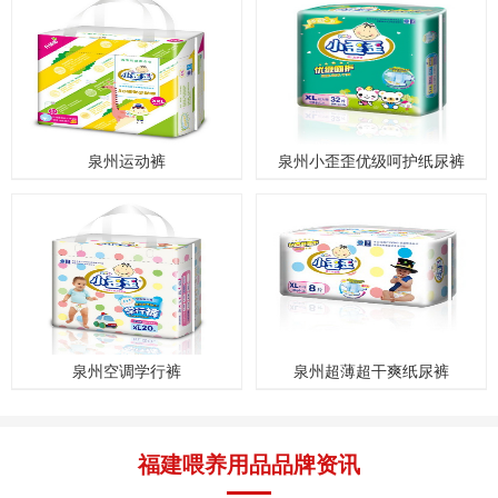
泉州运动裤
泉州小歪歪优级呵护纸尿裤
泉州空调学行裤
泉州超薄超干爽纸尿裤
福建喂养用品品牌资讯